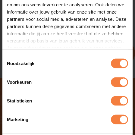
en om ons websiteverkeer te analyseren. Ook delen we
informatie over jouw gebruik van onze site met onze
partners voor social media, adverteren en analyse. Deze
partners kunnen deze gegevens combineren met andere
informatie die jij aan ze heeft verstrekt of die ze hebben
verzameld op basis van jouw gebruik van hun services.
Je gaat akkoord met onze cookies als je onze website
Verzenden
blijft gebruiken.
Toestemmingsselectie
Noodzakelijk
Voorkeuren
Direct regelen
Statistieken
Meld je kind direct aan
Marketing
Kennismaking aanvragen