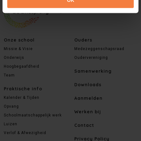
Onze school
Ouders
Missie & Visie
Medezeggenschapsraad
Onderwijs
Oudervereniging
Hoogbegaafdheid
Samenwerking
Team
Downloads
Praktische info
Kalender & Tijden
Aanmelden
Opvang
Werken bij
Schoolmaatschappelijk werk
Luizen
Contact
Verlof & Afwezigheid
Privacy Policy