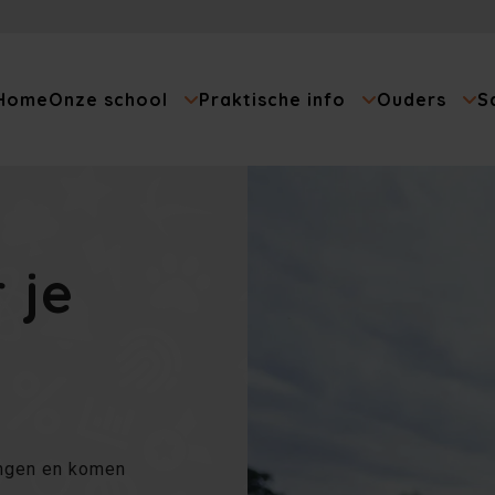
Home
Onze school
Praktische info
Ouders
S
 je
angen en komen