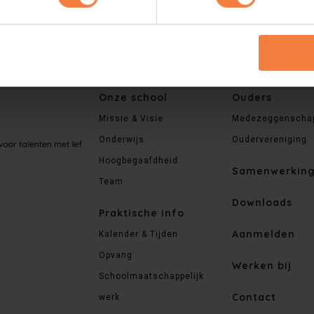
Onze school
Ouders
Missie & Visie
Medezeggenscha
Onderwijs
Oudervereniging
Hoogbegaafdheid
Samenwerkin
Team
Downloads
Praktische info
Aanmelden
Kalender & Tijden
Opvang
Werken bij
Schoolmaatschappelijk
Contact
werk