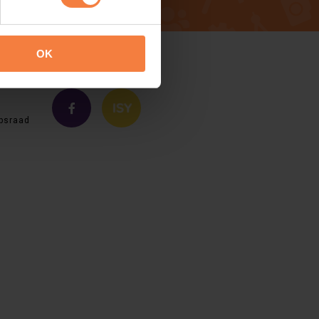
OK
psraad
g